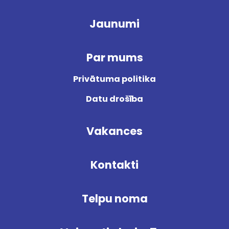
Jaunumi
Par mums
Privātuma politika
Datu drošība
Vakances
Kontakti
Telpu noma