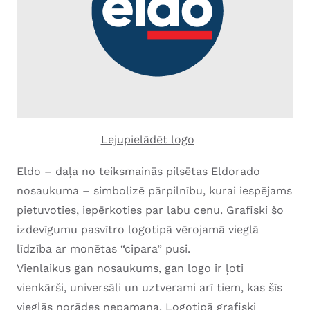
Lejupielādēt logo
Eldo – daļa no teiksmainās pilsētas Eldorado
nosaukuma – simbolizē pārpilnību, kurai iespējams
pietuvoties, iepērkoties par labu cenu. Grafiski šo
izdevīgumu pasvītro logotipā vērojamā vieglā
līdzība ar monētas “cipara” pusi.
Vienlaikus gan nosaukums, gan logo ir ļoti
vienkārši, universāli un uztverami arī tiem, kas šīs
vieglās norādes nepamana. Logotipā grafiski