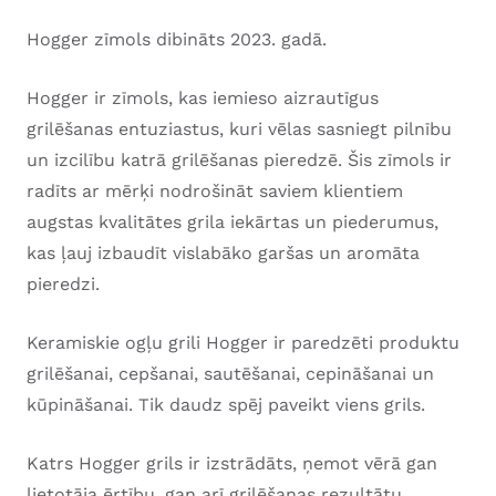
Hogger zīmols dibināts 2023. gadā.
Hogger ir zīmols, kas iemieso aizrautīgus
grilēšanas entuziastus, kuri vēlas sasniegt pilnību
un izcilību katrā grilēšanas pieredzē. Šis zīmols ir
radīts ar mērķi nodrošināt saviem klientiem
augstas kvalitātes grila iekārtas un piederumus,
kas ļauj izbaudīt vislabāko garšas un aromāta
pieredzi.
Keramiskie ogļu grili Hogger ir paredzēti produktu
grilēšanai, cepšanai, sautēšanai, cepināšanai un
kūpināšanai. Tik daudz spēj paveikt viens grils.
Katrs Hogger grils ir izstrādāts, ņemot vērā gan
lietotāja ērtību, gan arī grilēšanas rezultātu