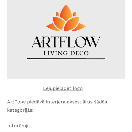
Lejupielādēt logo
ArtFlow piedāvā interjera aksesuārus šādās
kategorijās:
fotorāmji;