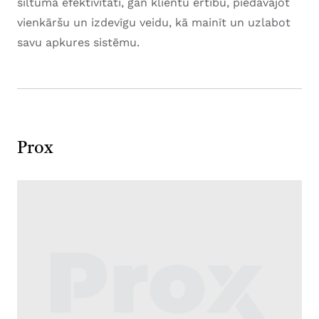
siltuma efektivitāti, gan klientu ērtību, piedāvājot
vienkāršu un izdevīgu veidu, kā mainīt un uzlabot
savu apkures sistēmu.
Prox