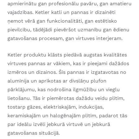
apmierinātu gan profesionālu pavāru, gan amatieru
vajadzības. Ketler katli un pannas ir dizainēti
ņemot vērā gan funkcionalitāti, gan estētisko
pievilcību, tādējādi pievēršot uzmanību gan ēdienu
gatavošanas procesam, gan virtuves interjeram.
Ketler produktu klāsts piedāvā augstas kvalitātes
virtuves pannas ar vākiem, kas ir pieejami dažādos
izmēros un dizainos. Šīs pannas ir izgatavotas no
alumīnija un aprīkotas ar divslāņu plufon
pārklājumu, kas nodrošina ilgmūžību un vieglu
lietošanu. Tās ir piemērotas dažādu veidu plītīm,
tostarp gāzes, elektriskajām, indukcijas,
keramiskajām un halogēnajām plītīm, padarot tās
par ideālu izvēli jebkurā virtuvē un jebkurā
gatavošanas situācijā.