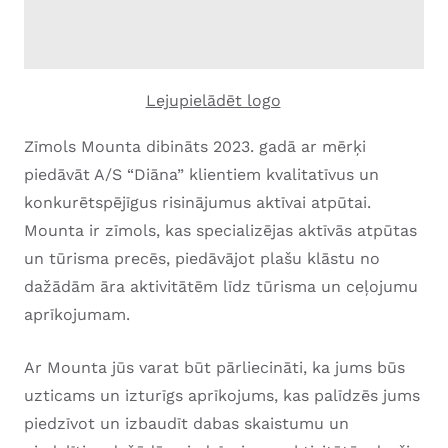
Lejupielādēt logo
Zīmols Mounta dibināts 2023. gadā ar mērķi
piedāvāt A/S “Diāna” klientiem kvalitatīvus un
konkurētspējīgus risinājumus aktīvai atpūtai.
Mounta ir zīmols, kas specializējas aktīvās atpūtas
un tūrisma precēs, piedāvājot plašu klāstu no
dažādām āra aktivitātēm līdz tūrisma un ceļojumu
aprīkojumam.
Ar Mounta jūs varat būt pārliecināti, ka jums būs
uzticams un izturīgs aprīkojums, kas palīdzēs jums
piedzīvot un izbaudīt dabas skaistumu un