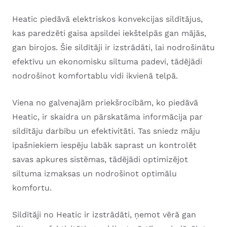
Heatic piedāvā elektriskos konvekcijas sildītājus,
kas paredzēti gaisa apsildei iekštelpās gan mājās,
gan birojos. Šie sildītāji ir izstrādāti, lai nodrošinātu
efektīvu un ekonomisku siltuma padevi, tādējādi
nodrošinot komfortablu vidi ikvienā telpā.
Viena no galvenajām priekšrocībām, ko piedāvā
Heatic, ir skaidra un pārskatāma informācija par
sildītāju darbību un efektivitāti. Tas sniedz māju
īpašniekiem iespēju labāk saprast un kontrolēt
savas apkures sistēmas, tādējādi optimizējot
siltuma izmaksas un nodrošinot optimālu
komfortu.
Sildītāji no Heatic ir izstrādāti, ņemot vērā gan