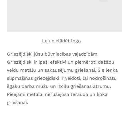
Lejupielādēt logo
Griezējdiski jūsu būvniecības vajadzībām.
Griezējdiski ir īpaši efektīvi un piemēroti dažādu
veidu metālu un sakausējumu griešanai. Šie leņķa
slīpmašīnas griezējdiski ir veidoti, lai nodrošinātu
ilgāku darba mūžu un izcilu griešanas ātrumu.
Pieejami metāla, nerūsējošā tērauda un koka
griešanai.