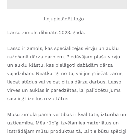
Lejupielādēt logo
Lasso zīmols dibināts 2023. gadā.
Lasso ir zīmols, kas specializējas virvju un auklu
ražošanā dārza darbiem. Piedāvājam plašu virvju
un auklu klāstu, kas pielāgoti dažādām dārza
vajadzībām. Neatkarīgi no tā, vai jūs griežat zarus,
liecat stādus vai veicat citus dārza darbus, Lasso
virves un auklas ir paredzētas, lai palīdzētu jums
sasniegt izcilus rezultātus.
Mūsu zīmola pamatvērtības ir kvalitāte, izturība un
uzticamība. Mēs rūpīgi izvēlamies materiālus un
izstrādājam mūsu produktus tā, lai tie būtu spēcīgi