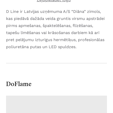
D Line ir Latvijas uzņēmuma A/S “Diāna” zīmols,
kas piedāvā dažāda veida gruntis virsmu apstrādei
pirms apmešanas, špaktelēšanas, flīzēšanas,
tapešu līmēšanas vai krāsošanas darbiem kā arī
pret pelējumu izturīgus hermētiķus, profesionālas
poliuretāna putas un LED spuldzes.
DoFlame