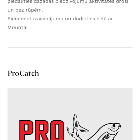
piedalīties dažādās piedzīvojumu aktivitātēs droši
un bez rūpēm.
Pieņemiet izaicinājumu un dodieties ceļā ar
Mounta!
ProCatch