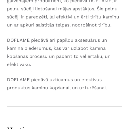
galvenajiem produktiem, ko piedāvā DOFLAME, ir
pelnu sūcēji lietošanai mājas apstākļos. Šie pelnu
sūcēji ir paredzēti, lai efektīvi un ērti tīrītu kamīnu
un ar apkuri saistītās telpas, nodrošinot tīrību.
DOFLAME piedāvā arī papildu aksesuārus un
kamīna piederumus, kas var uzlabot kamīna
kopšanas procesu un padarīt to vēl ērtāku, un
efektīvāku.
DOFLAME piedāvā uzticamus un efektīvus
produktus kamīnu kopšanai, un uzturēšanai.