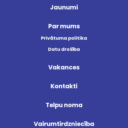
Jaunumi
Par mums
Privātuma politika
Datu drošība
Vakances
Kontakti
Telpu noma
Vairumtirdzniecība