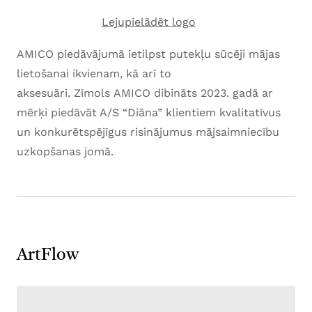
Lejupielādēt logo
AMICO piedāvājumā ietilpst putekļu sūcēji mājas
lietošanai ikvienam, kā arī to
aksesuāri. Zīmols AMICO dibināts 2023. gadā ar
mērķi piedāvāt A/S “Diāna” klientiem kvalitatīvus
un konkurētspējīgus risinājumus mājsaimniecību
uzkopšanas jomā.
ArtFlow