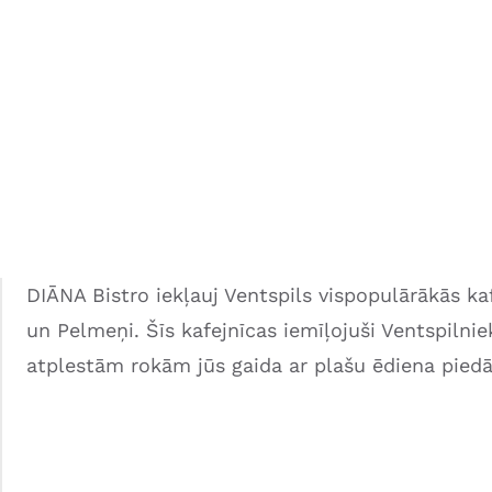
DIĀNA Bistro iekļauj Ventspils vispopulārākās ka
un Pelmeņi. Šīs kafejnīcas iemīļojuši Ventspilniek
atplestām rokām jūs gaida ar plašu ēdiena pie