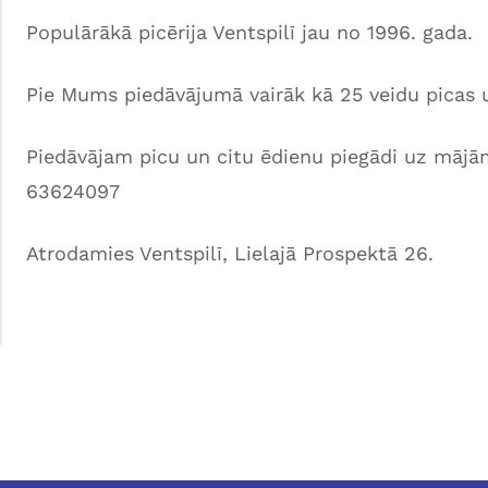
Populārākā picērija Ventspilī jau no 1996. gada.
Pie Mums piedāvājumā vairāk kā 25 veidu picas u
Piedāvājam picu un citu ēdienu piegādi uz māj
63624097
Atrodamies Ventspilī, Lielajā Prospektā 26.