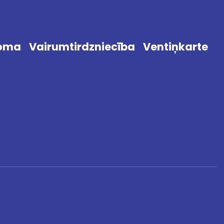
noma
Vairumtirdzniecība
Ventiņkarte