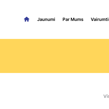
Jaunumi
Par Mums
Vairumti
Vi