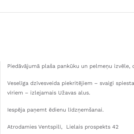
Piedāvājumā plaša pankūku un pelmeņu izvēle, otr
Veselīga dzīvesveida piekritējiem – svaigi spiest
vīriem – izlejamais Užavas alus.
Iespēja paņemt ēdienu līdzņemšanai.
Atrodamies Ventspilī, Lielais prospekts 42