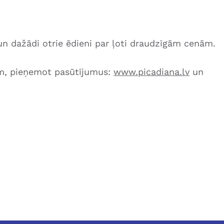
n dažādi otrie ēdieni par ļoti draudzīgām cenām.
ām, pieņemot pasūtījumus:
www.picadiana.lv
un