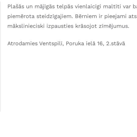
Plašās un mājīgās telpās vienlaicīgi maltīti var ba
piemērota steidzīgajiem. Bērniem ir pieejami atse
mākslinieciski izpausties krāsojot zīmējumus.
Atrodamies Ventspilī, Poruka ielā 16, 2.stāvā