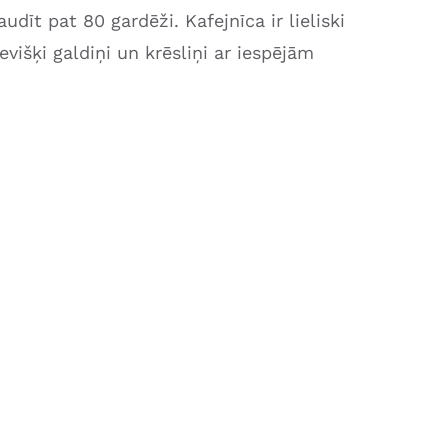
udīt pat 80 gardēži. Kafejnīca ir lieliski
višķi galdiņi un krēsliņi ar iespējām