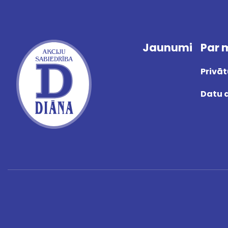
Jaunumi
Par
Privā
Datu 