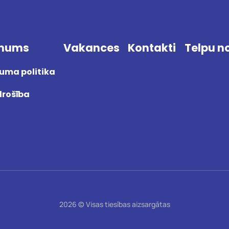
 mums
Vakances
Kontakti
Telpu 
tuma politika
drošība
2026 © Visas tiesības aizsargātas