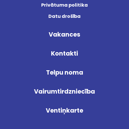
Privātuma politika
Datu drošība
Vakances
Kontakti
Telpu noma
Vairumtirdzniecība
Ventiņkarte