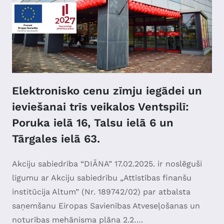
Elektronisko cenu zīmju iegādei un
ieviešanai trīs veikalos Ventspilī:
Poruka ielā 16, Talsu ielā 6 un
Tārgales ielā 63.
Akciju sabiedrība “DIĀNA” 17.02.2025. ir noslēguši
līgumu ar Akciju sabiedrību „Attīstības finanšu
institūcija Altum” (Nr. 189742/02) par atbalsta
saņemšanu Eiropas Savienības Atveseļošanas un
noturības mehānisma plāna 2.2….