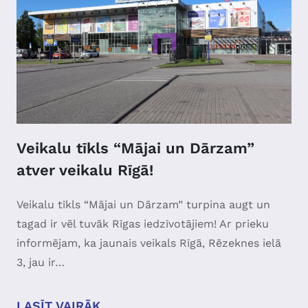
Veikalu tīkls “Mājai un Dārzam”
atver veikalu Rīgā!
Veikalu tīkls “Mājai un Dārzam” turpina augt un
tagad ir vēl tuvāk Rīgas iedzīvotājiem! Ar prieku
informējam, ka jaunais veikals Rīgā, Rēzeknes ielā
3, jau ir…
LASĪT VAIRĀK