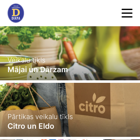
Veikalu tīkls
Mājai un Dārzam
Pārtikas veikalu tīkls
Citro un Eldo