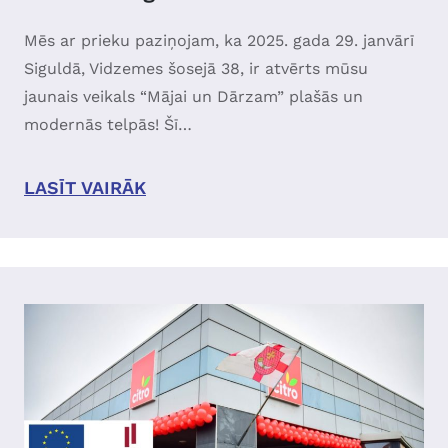
Mēs ar prieku paziņojam, ka 2025. gada 29. janvārī
Siguldā, Vidzemes šosejā 38, ir atvērts mūsu
jaunais veikals “Mājai un Dārzam” plašās un
modernās telpās! Šī…
LASĪT VAIRĀK