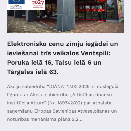
Elektronisko cenu zīmju iegādei un
ieviešanai trīs veikalos Ventspilī:
Poruka ielā 16, Talsu ielā 6 un
Tārgales ielā 63.
Akciju sabiedrība “DIĀNA” 17.02.2025. ir noslēguši
līgumu ar Akciju sabiedrību „Attīstības finanšu
institūcija Altum” (Nr. 189742/02) par atbalsta
saņemšanu Eiropas Savienības Atveseļošanas un
noturības mehānisma plāna 2.2….