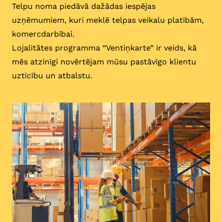
Telpu noma piedāvā dažādas iespējas
uzņēmumiem, kuri meklē telpas veikalu platībām,
komercdarbībai.
Lojalitātes programma “Ventiņkarte” ir veids, kā
mēs atzinīgi novērtējam mūsu pastāvīgo klientu
uzticību un atbalstu.