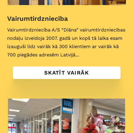
Vairumtirdzniecība
Vairumtirdzniecība A/S “Diāna” vairumtirdzniecības
nodaļu izveidoja 2007. gadā un kopš tā laika esam
izauguši līdz vairāk kā 300 klientiem ar vairāk kā
700 piegādes adresēm Latvijā...
SKATĪT VAIRĀK