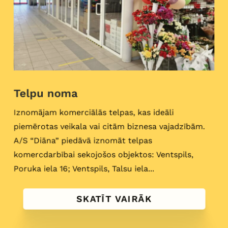
Telpu noma
Iznomājam komerciālās telpas, kas ideāli
piemērotas veikala vai citām biznesa vajadzībām.
A/S “Diāna” piedāvā iznomāt telpas
komercdarbībai sekojošos objektos: Ventspils,
Poruka iela 16; Ventspils, Talsu iela...
SKATĪT VAIRĀK