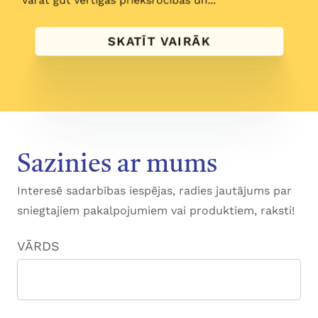
varat gūt vērtīgas priekšrocības un...
SKATĪT VAIRĀK
Sazinies ar mums
Interesē sadarbības iespējas, radies jautājums par
sniegtajiem pakalpojumiem vai produktiem, raksti!
VĀRDS