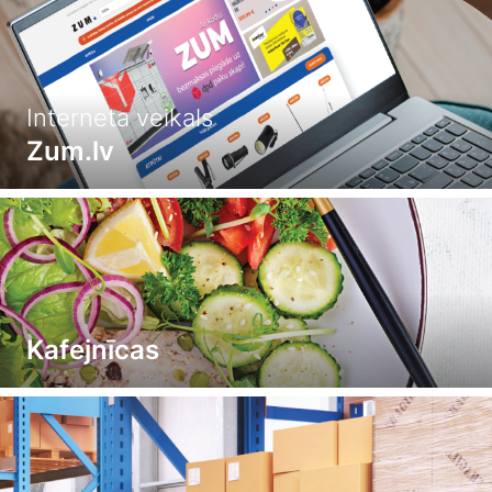
Interneta veikals
Zum.lv
Kafejnīcas